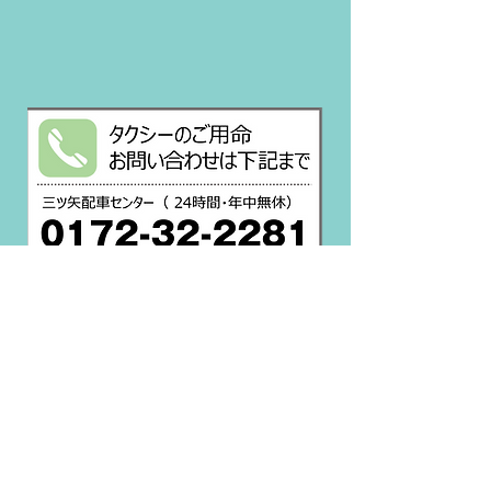
→HOME