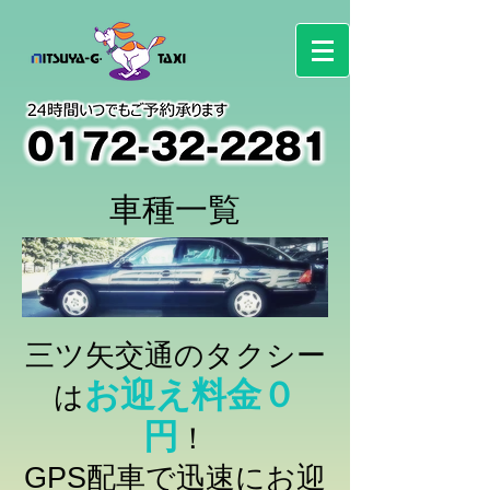
車種一覧
三ツ矢交通のタクシー
お
迎え料金０
は
円
！
GPS配車で迅速にお迎